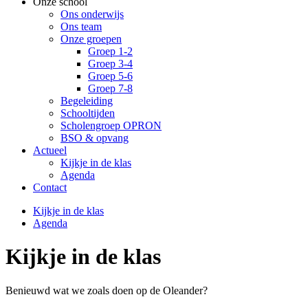
Onze school
Ons onderwijs
Ons team
Onze groepen
Groep 1-2
Groep 3-4
Groep 5-6
Groep 7-8
Begeleiding
Schooltijden
Scholengroep OPRON
BSO & opvang
Actueel
Kijkje in de klas
Agenda
Contact
Kijkje in de klas
Agenda
Kijkje in de klas
Benieuwd wat we zoals doen op de Oleander?