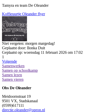
Tamyra en team De Oleander
Koffieuurtje Oleander flyer
Niet vergeten: morgen margedag!
Geplaatst door:
Ilonka Duit
Geplaatst op:
woensdag 11 februari 2026 om 17:02
1
Volgende
Samenwerken
Samen op schoolkamp
Samen lezen
Samen vieren
Obs De Oleander
Meidoornstraat 19
9501 VX, Stadskanaal
(0599)617111
directie.oleander@opron.nl