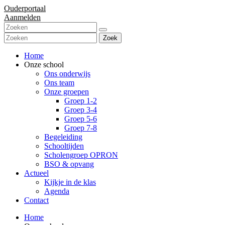
Ouderportaal
Aanmelden
Zoek
Home
Onze school
Ons onderwijs
Ons team
Onze groepen
Groep 1-2
Groep 3-4
Groep 5-6
Groep 7-8
Begeleiding
Schooltijden
Scholengroep OPRON
BSO & opvang
Actueel
Kijkje in de klas
Agenda
Contact
Home