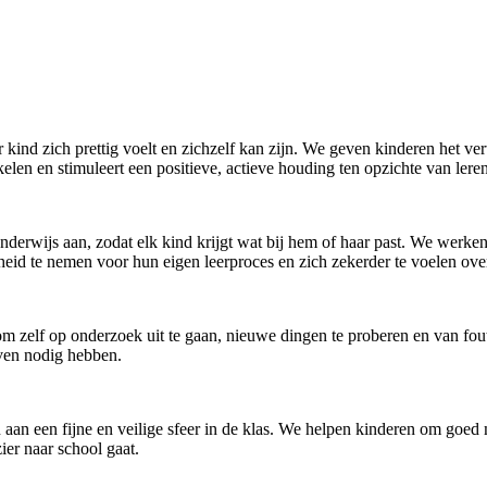
r kind zich prettig voelt en zichzelf kan zijn. We geven kinderen het
len en stimuleert een positieve, actieve houding ten opzichte van leren
onderwijs aan, zodat elk kind krijgt wat bij hem of haar past. We werk
eid te nemen voor hun eigen leerproces en zich zekerder te voelen ove
m zelf op onderzoek uit te gaan, nieuwe dingen te proberen en van fou
even nodig hebben.
 aan een fijne en veilige sfeer in de klas. We helpen kinderen om goed
ier naar school gaat.