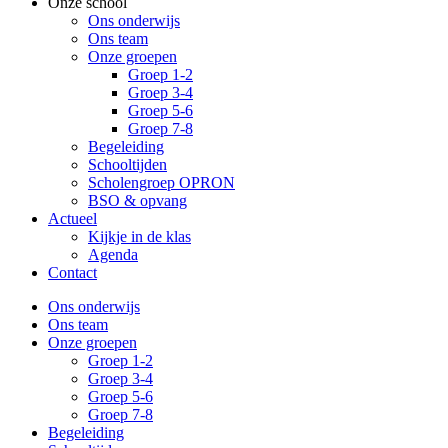
Onze school
Ons onderwijs
Ons team
Onze groepen
Groep 1-2
Groep 3-4
Groep 5-6
Groep 7-8
Begeleiding
Schooltijden
Scholengroep OPRON
BSO & opvang
Actueel
Kijkje in de klas
Agenda
Contact
Ons onderwijs
Ons team
Onze groepen
Groep 1-2
Groep 3-4
Groep 5-6
Groep 7-8
Begeleiding