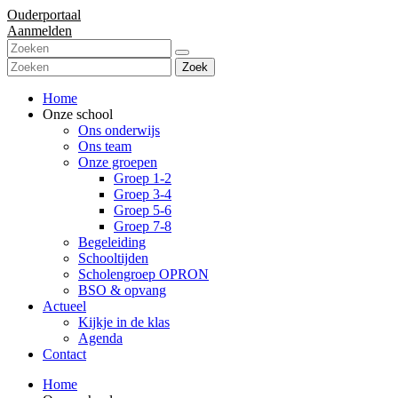
Ouderportaal
Aanmelden
Zoek
Home
Onze school
Ons onderwijs
Ons team
Onze groepen
Groep 1-2
Groep 3-4
Groep 5-6
Groep 7-8
Begeleiding
Schooltijden
Scholengroep OPRON
BSO & opvang
Actueel
Kijkje in de klas
Agenda
Contact
Home